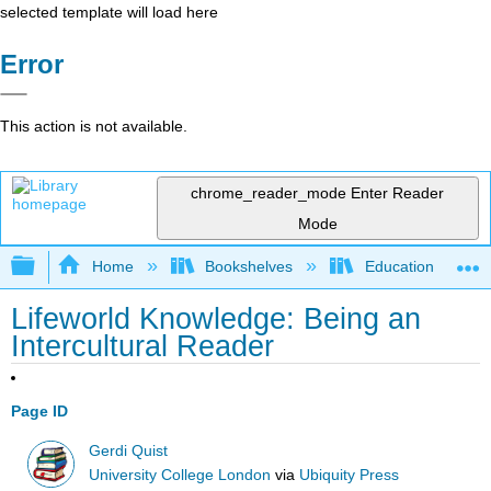
selected template will load here
Error
This action is not available.
chrome_reader_mode
Enter Reader
Mode
Expand/collapse global hierarchy
Home
Bookshelves
Education & Prof
Lifeworld Knowledge: Being an
Intercultural Reader
Page ID
Gerdi Quist
University College London
via
Ubiquity Press