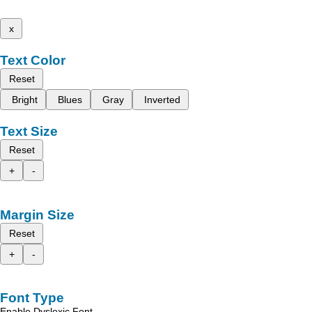
x
Text Color
Reset
Bright
Blues
Gray
Inverted
Text Size
Reset
+
-
Margin Size
Reset
+
-
Font Type
Enable Dyslexic Font