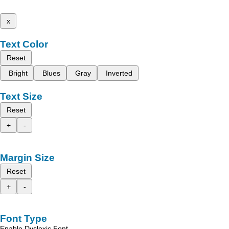
x
Text Color
Reset
Bright
Blues
Gray
Inverted
Text Size
Reset
+
-
Margin Size
Reset
+
-
Font Type
Enable Dyslexic Font