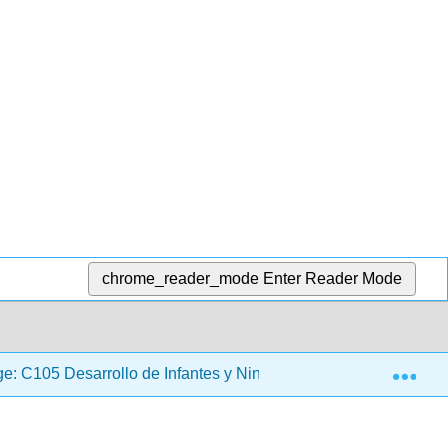
chrome_reader_mode
Enter Reader Mode
Exp
e: C105 Desarrollo de Infantes y Ninos Pequenos
2: