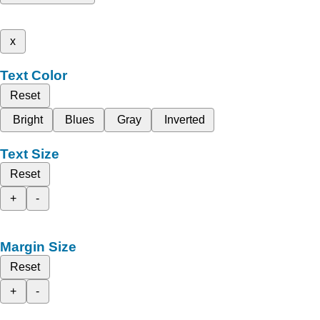
x
Text Color
Reset
Bright
Blues
Gray
Inverted
Text Size
Reset
+
-
Margin Size
Reset
+
-