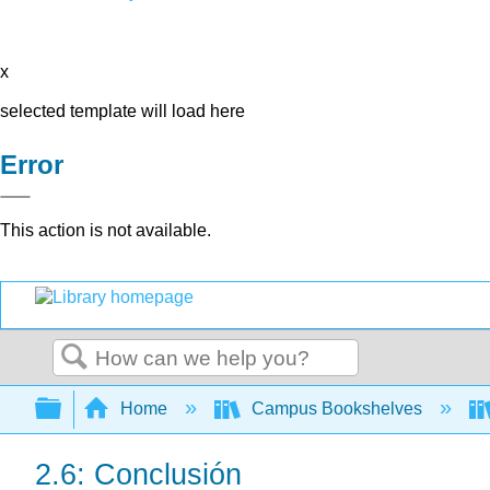
x
selected template will load here
Error
This action is not available.
Search
Expand/collapse global hierarchy
Home
Campus Bookshelves
2.6: Conclusión