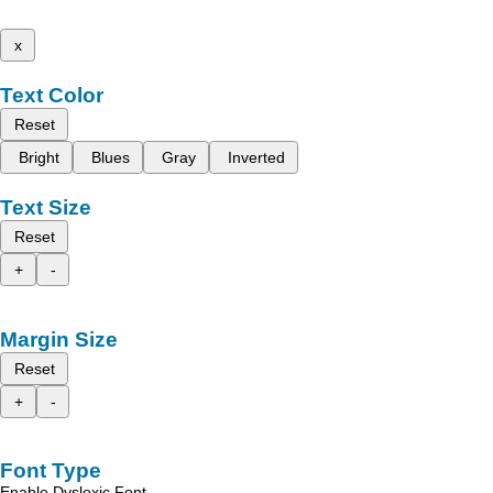
x
Text Color
Reset
Bright
Blues
Gray
Inverted
Text Size
Reset
+
-
Margin Size
Reset
+
-
Font Type
Enable Dyslexic Font