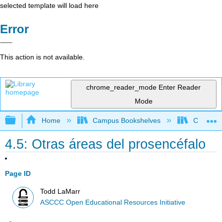
selected template will load here
Error
This action is not available.
chrome_reader_mode
Enter Reader
Mode
Expand/collapse global hierarchy
Home
Campus Bookshelves
Cerro Co
4.5: Otras áreas del prosencéfalo
Page ID
Todd LaMarr
ASCCC Open Educational Resources Initiative