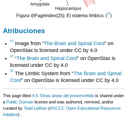
[3]
Figura \(\PageIndex{2}\): El sistema límbico. (
)
Atribuciones
[1]
Image from “
The Brain and Spinal Cord
” on
OpenStax is licensed under CC by 4.0
[2]
“
The Brain and Spinal Cord
” on OpenStax is
licensed under CC by 4.0
[3]
The Limbic System from “
The Brain and Spinal
Cord
” on OpenStax is licensed under CC by 4.0
This page titled
4.5: Otras áreas del prosencéfalo
is shared under
a
Public Domain
license and was authored, remixed, and/or
curated by
Todd LaMarr
(
ASCCC Open Educational Resources
Initiative
) .