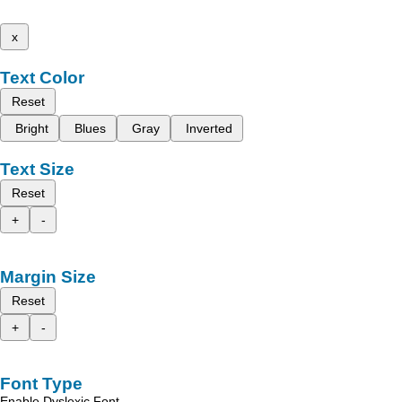
x
Text Color
Reset
Bright
Blues
Gray
Inverted
Text Size
Reset
+
-
Margin Size
Reset
+
-
Font Type
Enable Dyslexic Font