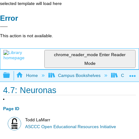
selected template will load here
Error
This action is not available.
chrome_reader_mode
Enter Reader
Mode
Expand/collapse global hierarchy
Home
Campus Bookshelves
Cerro Co
4.7: Neuronas
Page ID
Todd LaMarr
ASCCC Open Educational Resources Initiative