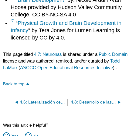
Hoose provided by Hudson Valley Community
College. CC BY-NC-SA 4.0
[9]
“
Physical Growth and Brain Development in
Infancy
” by Tera Jones for Lumen Learning is
licensed by CC by 4.0.
This page titled
4.7: Neuronas
is shared under a
Public Domain
license and was authored, remixed, and/or curated by
Todd
LaMarr
(
ASCCC Open Educational Resources Initiative
) .
Back to top
4.6: Lateralización cerebral
4.8: Desarrollo de las redes cerebrales
Was this article helpful?
Yes
No