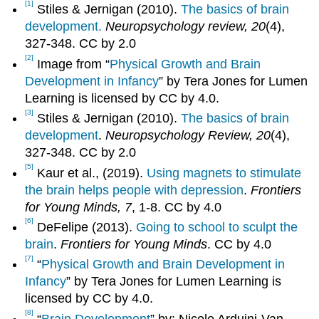
[1]
Stiles & Jernigan (2010).
The basics of brain
development.
Neuropsychology review, 20
(4),
327-348. CC by 2.0
[2]
Image from “
Physical Growth and Brain
Development in Infancy
” by Tera Jones for Lumen
Learning is licensed by CC by 4.0.
[3]
Stiles & Jernigan (2010).
The basics of brain
development
.
Neuropsychology Review, 20
(4),
327-348. CC by 2.0
[5]
Kaur et al., (2019).
Using magnets to stimulate
the brain helps people with depression
.
Frontiers
for Young Minds, 7
, 1-8. CC by 4.0
[6]
DeFelipe (2013).
Going to school to sculpt the
brain
.
Frontiers for Young Minds
. CC by 4.0
[7]
“
Physical Growth and Brain Development in
Infancy
” by Tera Jones for Lumen Learning is
licensed by CC by 4.0.
[8]
“
Brain Development
” by: Nicole Arduini-Van