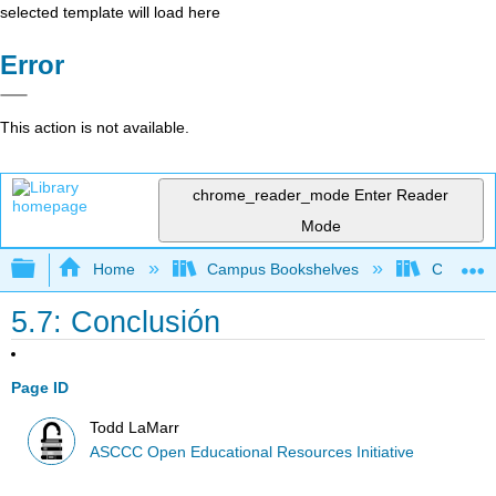
selected template will load here
Error
This action is not available.
chrome_reader_mode
Enter Reader
Mode
Expand/collapse global hierarchy
Home
Campus Bookshelves
Cerro Co
5.7: Conclusión
Page ID
Todd LaMarr
ASCCC Open Educational Resources Initiative