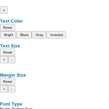
x
Text Color
Reset
Bright
Blues
Gray
Inverted
Text Size
Reset
+
-
Margin Size
Reset
+
-
Font Type
Enable Dyslexic Font