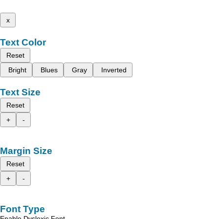
x
Text Color
Reset
Bright
Blues
Gray
Inverted
Text Size
Reset
+
-
Margin Size
Reset
+
-
Font Type
Enable Dyslexic Font