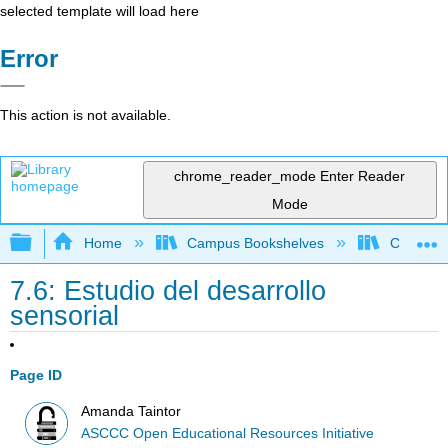
selected template will load here
Error
This action is not available.
chrome_reader_mode
Enter Reader
Mode
Expand/collapse global hierarchy
Home
Campus Bookshelves
Cerro Co
7.6: Estudio del desarrollo
sensorial
Page ID
Amanda Taintor
ASCCC Open Educational Resources Initiative