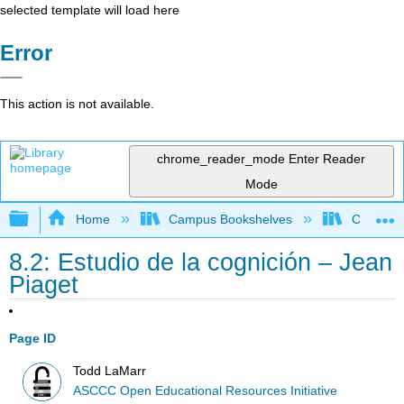
selected template will load here
Error
This action is not available.
chrome_reader_mode
Enter Reader
Mode
Expand/collapse global hierarchy
Home
Campus Bookshelves
Cerro Co
8.2: Estudio de la cognición – Jean
Piaget
Page ID
Todd LaMarr
ASCCC Open Educational Resources Initiative