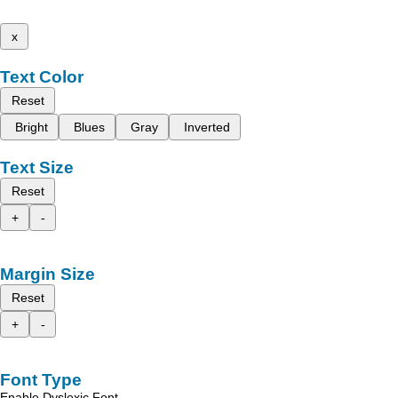
x
Text Color
Reset
Bright
Blues
Gray
Inverted
Text Size
Reset
+
-
Margin Size
Reset
+
-
Font Type
Enable Dyslexic Font