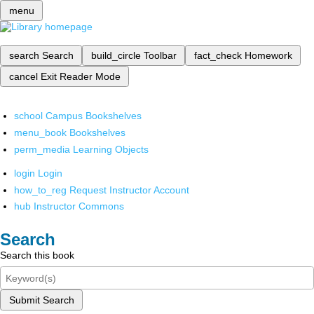
menu
search
Search
build_circle
Toolbar
fact_check
Homework
cancel
Exit Reader Mode
school
Campus Bookshelves
menu_book
Bookshelves
perm_media
Learning Objects
login
Login
how_to_reg
Request Instructor Account
hub
Instructor Commons
Search
Search this book
Submit Search