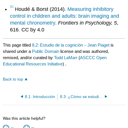
[1]
Houdé & Borst (2014)
. Measuring inhibitory
control in children and adults: brain imaging and
mental chronometry.
Frontiers in Psychology, 5
,
616
.
CC by 4.0
This page titled
8.2: Estudio de la cognición – Jean Piaget
is
shared under a
Public Domain
license and was authored,
remixed, and/or curated by
Todd LaMarr
(
ASCCC Open
Educational Resources Initiative
) .
Back to top
8.1: Introducción
8.3: ¿Cómo se estudia la cognición en bebés y niños pequeños?
Was this article helpful?