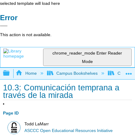
selected template will load here
Error
This action is not available.
chrome_reader_mode
Enter Reader
Mode
Expand/collapse global hierarchy
Home
Campus Bookshelves
Cerro Co
10.3: Comunicación temprana a
través de la mirada
Page ID
Todd LaMarr
ASCCC Open Educational Resources Initiative