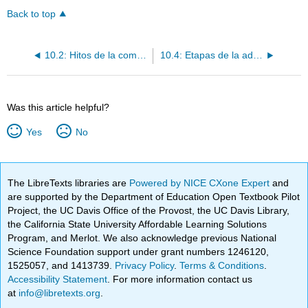
Back to top
10.2: Hitos de la comunicación y el lenguaje
10.4: Etapas de la adquisición del lenguaje
Was this article helpful?
Yes
No
The LibreTexts libraries are
Powered by NICE CXone Expert
and
are supported by the Department of Education Open Textbook Pilot
Project, the UC Davis Office of the Provost, the UC Davis Library,
the California State University Affordable Learning Solutions
Program, and Merlot. We also acknowledge previous National
Science Foundation support under grant numbers 1246120,
1525057, and 1413739.
Privacy Policy
.
Terms & Conditions
.
Accessibility Statement
. For more information contact us
at
info@libretexts.org
.