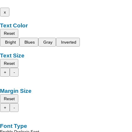
x
Text Color
Reset
Bright
Blues
Gray
Inverted
Text Size
Reset
+
-
Margin Size
Reset
+
-
Font Type
Enable Dyslexic Font