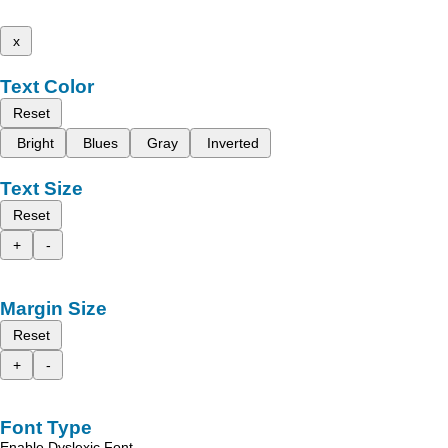
x
Text Color
Reset
Bright
Blues
Gray
Inverted
Text Size
Reset
+
-
Margin Size
Reset
+
-
Font Type
Enable Dyslexic Font