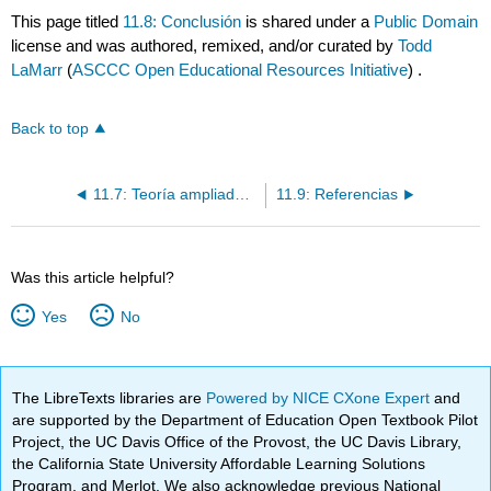
This page titled
11.8: Conclusión
is shared under a
Public Domain
license and was authored, remixed, and/or curated by
Todd
LaMarr
(
ASCCC Open Educational Resources Initiative
) .
Back to top
11.7: Teoría ampliada del imán del lenguaje nativo (NLM-e)
11.9: Referencias
Was this article helpful?
Yes
No
The LibreTexts libraries are
Powered by NICE CXone Expert
and
are supported by the Department of Education Open Textbook Pilot
Project, the UC Davis Office of the Provost, the UC Davis Library,
the California State University Affordable Learning Solutions
Program, and Merlot. We also acknowledge previous National