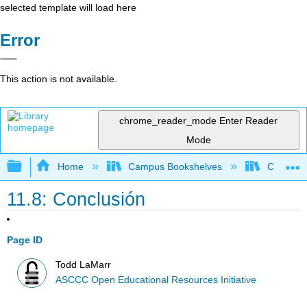
selected template will load here
Error
This action is not available.
chrome_reader_mode
Enter Reader
Mode
Expand/collapse global hierarchy
Home
Campus Bookshelves
Cerro Co
11.8: Conclusión
Page ID
Todd LaMarr
ASCCC Open Educational Resources Initiative