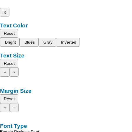
x
Text Color
Reset
Bright
Blues
Gray
Inverted
Text Size
Reset
+
-
Margin Size
Reset
+
-
Font Type
Enable Dyslexic Font