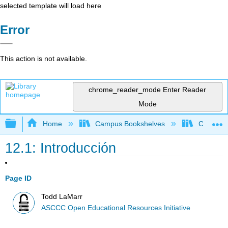
selected template will load here
Error
This action is not available.
chrome_reader_mode
Enter Reader
Mode
Expand/collapse global hierarchy
Home
Campus Bookshelves
Cerro Co
12.1: Introducción
Page ID
Todd LaMarr
ASCCC Open Educational Resources Initiative