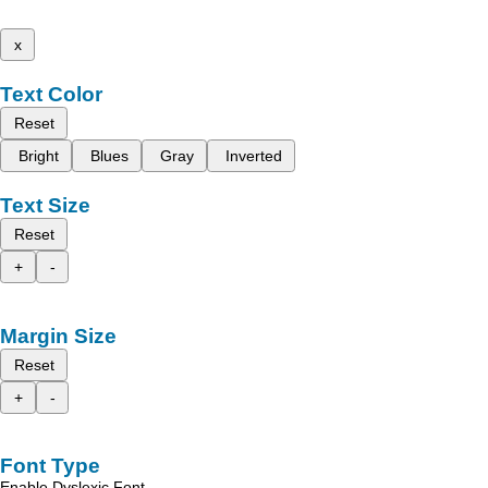
x
Text Color
Reset
Bright
Blues
Gray
Inverted
Text Size
Reset
+
-
Margin Size
Reset
+
-
Font Type
Enable Dyslexic Font