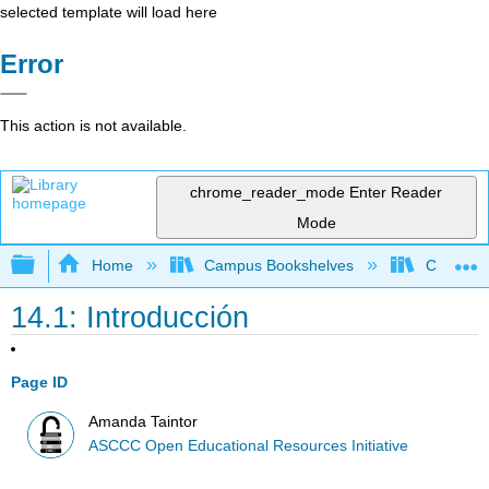
selected template will load here
Error
This action is not available.
chrome_reader_mode
Enter Reader
Mode
Expand/collapse global hierarchy
Home
Campus Bookshelves
Cerro Co
14.1: Introducción
Page ID
Amanda Taintor
ASCCC Open Educational Resources Initiative