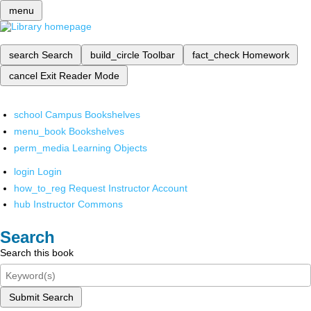
menu
search
Search
build_circle
Toolbar
fact_check
Homework
cancel
Exit Reader Mode
school
Campus Bookshelves
menu_book
Bookshelves
perm_media
Learning Objects
login
Login
how_to_reg
Request Instructor Account
hub
Instructor Commons
Search
Search this book
Submit Search