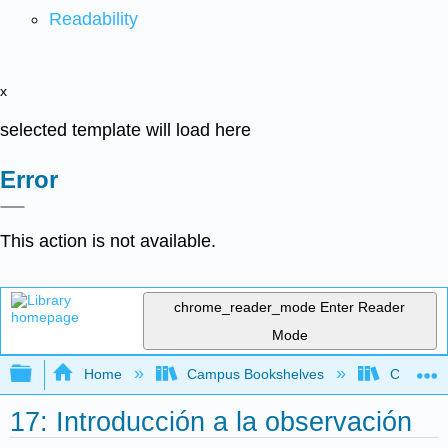
Readability
x
selected template will load here
Error
This action is not available.
chrome_reader_mode
Enter Reader
Mode
Expand/collapse global hierarchy
Home
Campus Bookshelves
Cerro Co
17: Introducción a la observación