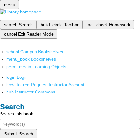
menu
search
Search
build_circle
Toolbar
fact_check
Homework
cancel
Exit Reader Mode
school
Campus Bookshelves
menu_book
Bookshelves
perm_media
Learning Objects
login
Login
how_to_reg
Request Instructor Account
hub
Instructor Commons
Search
Search this book
Submit Search