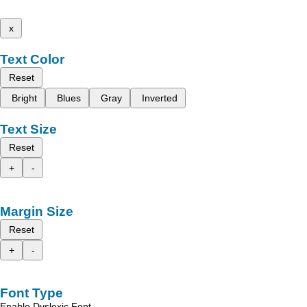
x
Text Color
Reset
Bright
Blues
Gray
Inverted
Text Size
Reset
+
-
Margin Size
Reset
+
-
Font Type
Enable Dyslexic Font