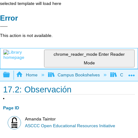
selected template will load here
Error
This action is not available.
chrome_reader_mode
Enter Reader
Mode
Expand/collapse global hierarchy
Home
Campus Bookshelves
Cerro Co
17.2: Observación
Page ID
Amanda Taintor
ASCCC Open Educational Resources Initiative