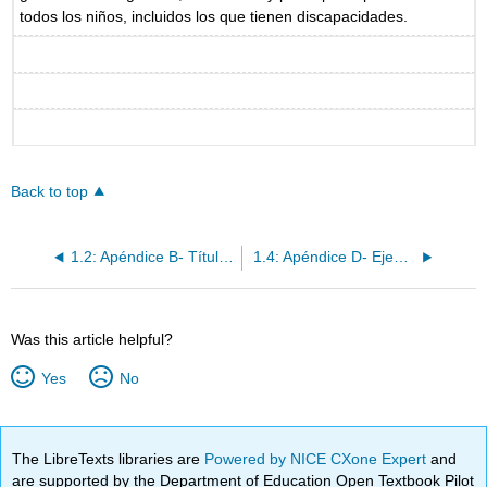
todos los niños, incluidos los que tienen discapacidades.
Back to top
1.2: Apéndice B- Título 22 Aspectos destacados del Reglamento de Licencias
1.4: Apéndice D- Ejemplo de Formulario de Reporte de Lesiones
Was this article helpful?
Yes
No
The LibreTexts libraries are
Powered by NICE CXone Expert
and
are supported by the Department of Education Open Textbook Pilot