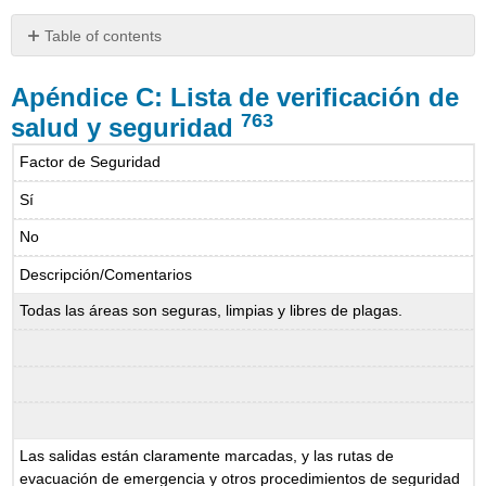
Table of contents
Apéndice
C:
Apéndice C:
Lista de
verificación de
Lista
763
salud y seguridad
de
verificación
Factor de Seguridad
de
salud
Sí
y
No
seguridad
763
Descripción/Comentarios
Todas las áreas son seguras, limpias y libres de plagas.
Las salidas están claramente marcadas, y las rutas de
evacuación de emergencia y otros procedimientos de seguridad