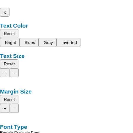
x
Text Color
Reset
Bright
Blues
Gray
Inverted
Text Size
Reset
+
-
Margin Size
Reset
+
-
Font Type
Enable Dyslexic Font