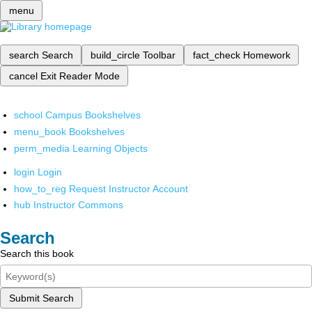
menu
search
Search
build_circle
Toolbar
fact_check
Homework
cancel
Exit Reader Mode
school
Campus Bookshelves
menu_book
Bookshelves
perm_media
Learning Objects
login
Login
how_to_reg
Request Instructor Account
hub
Instructor Commons
Search
Search this book
Submit Search