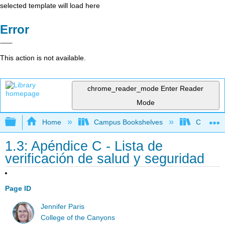
selected template will load here
Error
This action is not available.
chrome_reader_mode
Enter Reader
Mode
Expand/collapse global hierarchy
Home
Campus Bookshelves
Cerro Co
1.3: Apéndice C - Lista de
verificación de salud y seguridad
Page ID
Jennifer Paris
College of the Canyons