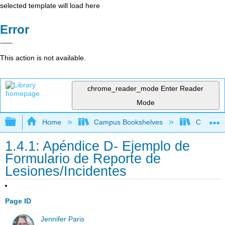
selected template will load here
Error
This action is not available.
chrome_reader_mode
Enter Reader
Mode
Expand/collapse global hierarchy
Home
Campus Bookshelves
Cerro Co
1.4.1: Apéndice D- Ejemplo de
Formulario de Reporte de
Lesiones/Incidentes
Page ID
Jennifer Paris