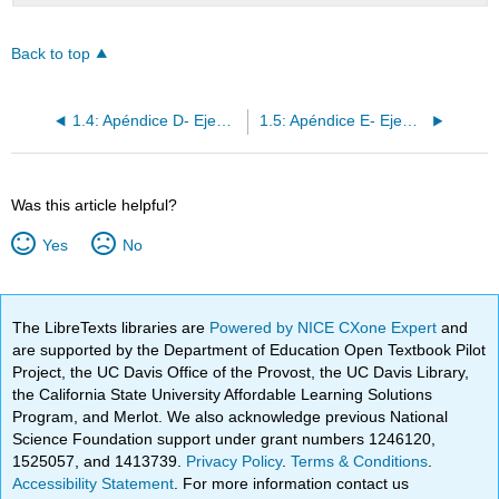
Back to top
1.4: Apéndice D- Ejemplo de Formulario de Reporte de Lesiones
1.5: Apéndice E- Ejemplo de Formulario de Inspección de Patio
Was this article helpful?
Yes
No
The LibreTexts libraries are
Powered by NICE CXone Expert
and
are supported by the Department of Education Open Textbook Pilot
Project, the UC Davis Office of the Provost, the UC Davis Library,
the California State University Affordable Learning Solutions
Program, and Merlot. We also acknowledge previous National
Science Foundation support under grant numbers 1246120,
1525057, and 1413739.
Privacy Policy
.
Terms & Conditions
.
Accessibility Statement
. For more information contact us