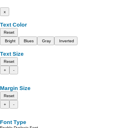
x
Text Color
Reset
Bright
Blues
Gray
Inverted
Text Size
Reset
+
-
Margin Size
Reset
+
-
Font Type
Enable Dyslexic Font