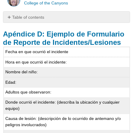
College of the Canyons
Table of contents
Apéndice
D:
Apéndice D:
Ejemplo de Formulario
Ejemplo
de Reporte de Incidentes/Lesiones
de
Formulario
Fecha en que ocurrió el incidente
de
Reporte
Hora en que ocurrió el incidente:
de
Nombre del niño:
Incidentes/Lesiones
Edad:
Adultos que observaron:
Donde ocurrió el incidente: (describa la ubicación y cualquier
equipo)
Causa de lesión: (descripción de lo ocurrido de antemano y/o
peligros involucrados)