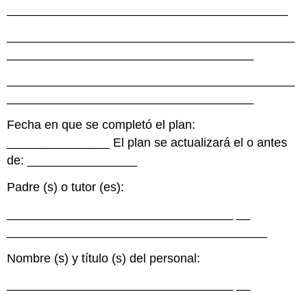
_________________________________________
__________________________________________
____________________________________
__________________________________________
____________________________________
Fecha en que se completó el plan:
_______________ El plan se actualizará el o antes
de: ________________
Padre (s) o tutor (es):
_________________________________
__
______________________________________
Nombre (s) y título (s) del personal:
_________________________________
__
______________________________________