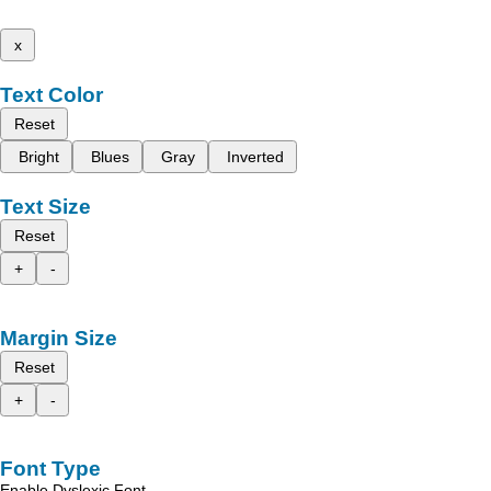
x
Text Color
Reset
Bright
Blues
Gray
Inverted
Text Size
Reset
+
-
Margin Size
Reset
+
-
Font Type
Enable Dyslexic Font