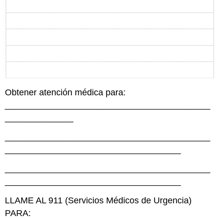
Obtener atención médica para:
__________________________________________
______________
__________________________________________
____________________________________
__________________________________________
____________________________________
LLAME AL 911 (Servicios Médicos de Urgencia)
PARA: