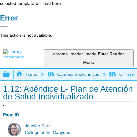
selected template will load here
Error
This action is not available.
chrome_reader_mode
Enter Reader
Mode
Expand/collapse global hierarchy
Home
Campus Bookshelves
Cerro Co
1.12: Apéndice L- Plan de Atención
de Salud Individualizado
Page ID
Jennifer Paris
College of the Canyons