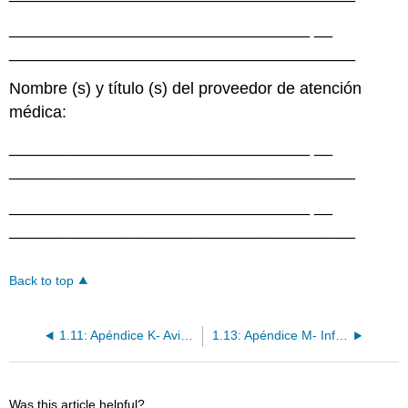
_________________________________
__
______________________________________
Nombre (s) y título (s) del proveedor de atención
médica:
_________________________________
__
______________________________________
_________________________________
__
______________________________________
Back to top
1.11: Apéndice K- Aviso de exposición a enfermedades contagiosas
1.13: Apéndice M- Información de Enfermedades Infecciosas
Was this article helpful?