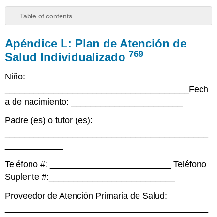
Table of contents
Apéndice
L:
Apéndice L: Plan de Atención de
Plan
769
Salud Individualizado
de
Atención
Niño:
de
Salud
______________________________________Fech
Individualizado
a de nacimiento: _______________________
769
Padre (es) o tutor (es):
__________________________________________
____________
Teléfono #: _________________________ Teléfono
Suplente #:__________________________
Proveedor de Atención Primaria de Salud:
__________________________________________