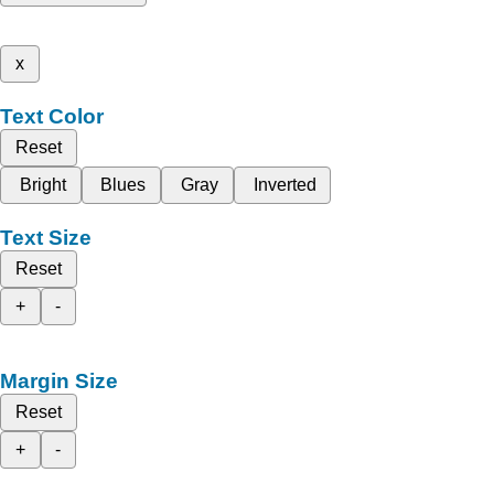
x
Text Color
Reset
Bright
Blues
Gray
Inverted
Text Size
Reset
+
-
Margin Size
Reset
+
-