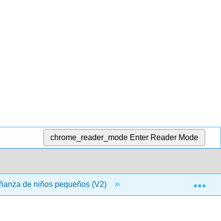
chrome_reader_mode
Enter Reader Mode
Exp
señanza de niños pequeños (V2)
1: La historia de la ed