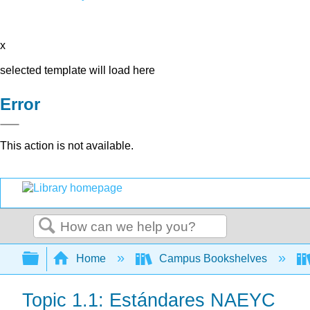
x
selected template will load here
Error
This action is not available.
Search
Expand/collapse global hierarchy
Home
Campus Bookshelves
Topic 1.1: Estándares NAEYC