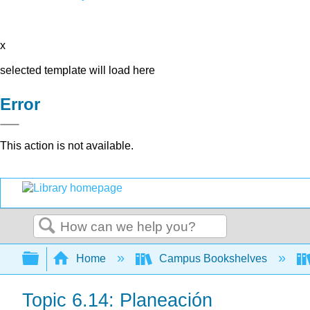
x
selected template will load here
Error
This action is not available.
Search
Expand/collapse global hierarchy
Home
Campus Bookshelves
Topic 6.14: Planeación