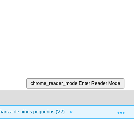
chrome_reader_mode
Enter Reader Mode
Exp
señanza de niños pequeños (V2)
6: Fundamentos Curri