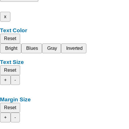
x
Text Color
Reset
Bright
Blues
Gray
Inverted
Text Size
Reset
+
-
Margin Size
Reset
+
-