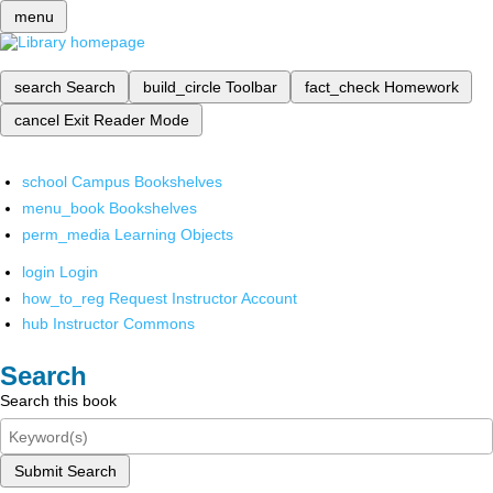
menu
search
Search
build_circle
Toolbar
fact_check
Homework
cancel
Exit Reader Mode
school
Campus Bookshelves
menu_book
Bookshelves
perm_media
Learning Objects
login
Login
how_to_reg
Request Instructor Account
hub
Instructor Commons
Search
Search this book
Submit Search