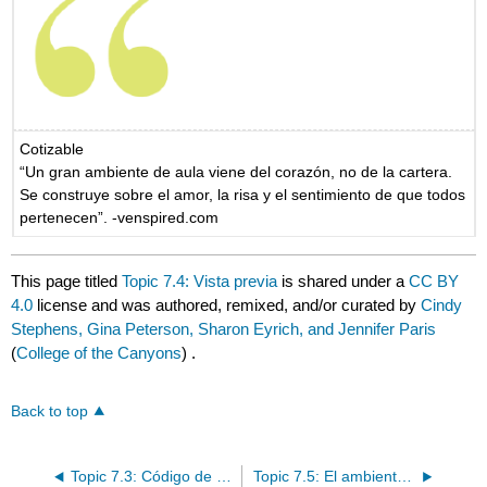
Cotizable
“Un gran ambiente de aula viene del corazón, no de la cartera.
Se construye sobre el amor, la risa y el sentimiento de que todos
pertenecen”. -venspired.com
This page titled
Topic 7.4: Vista previa
is shared under a
CC BY
4.0
license and was authored, remixed, and/or curated by
Cindy
Stephens, Gina Peterson, Sharon Eyrich, and Jennifer Paris
(
College of the Canyons
) .
Back to top
Topic 7.3: Código de Conducta Ética de la Asociación Nacional para la Educación de la Infancia (NAEYC) (Mayo 2011)
Topic 7.5: El ambiente del aula como tercer maestro