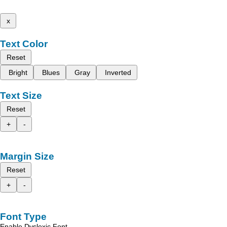
x
Text Color
Reset
Bright
Blues
Gray
Inverted
Text Size
Reset
+
-
Margin Size
Reset
+
-
Font Type
Enable Dyslexic Font