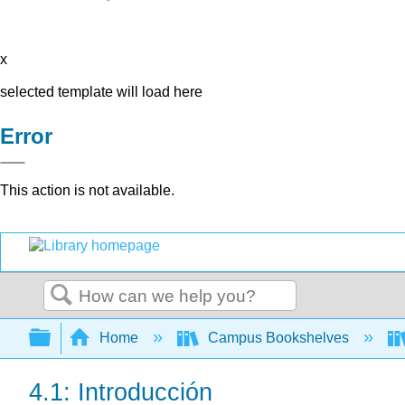
x
selected template will load here
Error
This action is not available.
Search
Expand/collapse global hierarchy
Home
Campus Bookshelves
4.1: Introducción