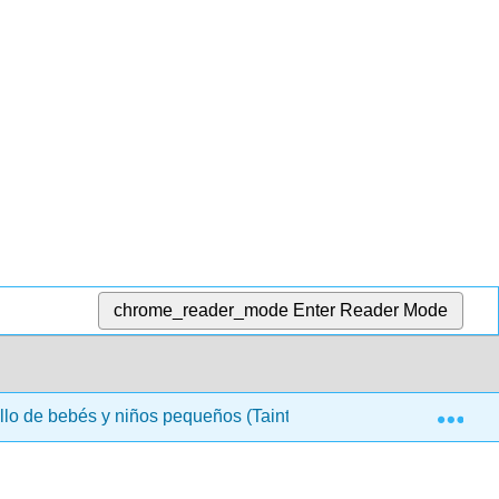
chrome_reader_mode
Enter Reader Mode
Exp
lo de bebés y niños pequeños (Taintor y LaMarr)
4: R