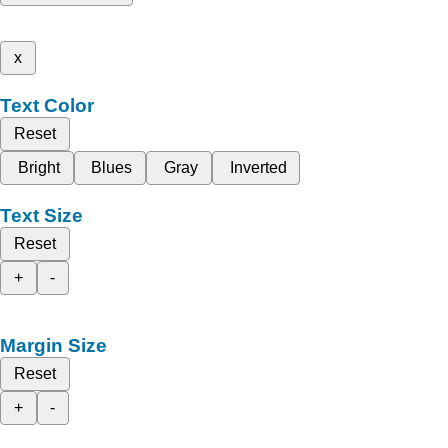
x
Text Color
Reset
Bright
Blues
Gray
Inverted
Text Size
Reset
+
-
Margin Size
Reset
+
-