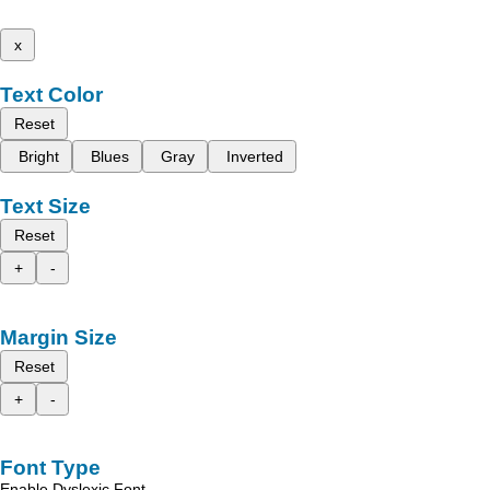
x
Text Color
Reset
Bright
Blues
Gray
Inverted
Text Size
Reset
+
-
Margin Size
Reset
+
-
Font Type
Enable Dyslexic Font