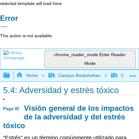
selected template will load here
Error
This action is not available.
chrome_reader_mode
Enter Reader
Mode
Expand/collapse global hierarchy
Home
Campus Bookshelves
Clackama
5.4: Adversidad y estrés tóxico
Visión general de los impactos
Page ID
de la adversidad y del estrés
tóxico
“Estrés” es un término comúnmente utilizado para