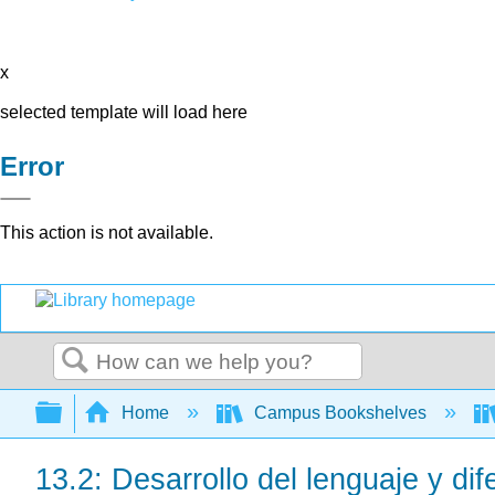
x
selected template will load here
Error
This action is not available.
Search
Expand/collapse global hierarchy
Home
Campus Bookshelves
13.2: Desarrollo del lenguaje y dif