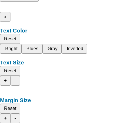
x
Text Color
Reset
Bright
Blues
Gray
Inverted
Text Size
Reset
+
-
Margin Size
Reset
+
-