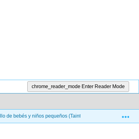
chrome_reader_mode
Enter Reader Mode
Exp
lo de bebés y niños pequeños (Taintor y LaMarr)
13: