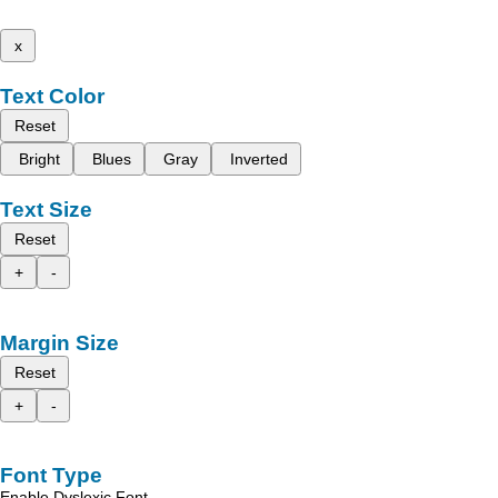
x
Text Color
Reset
Bright
Blues
Gray
Inverted
Text Size
Reset
+
-
Margin Size
Reset
+
-
Font Type
Enable Dyslexic Font