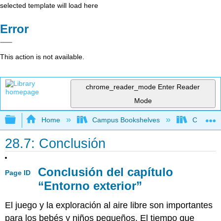
selected template will load here
Error
This action is not available.
chrome_reader_mode
Enter Reader
Mode
Expand/collapse global hierarchy
Home
Campus Bookshelves
Clackama
28.7: Conclusión
Conclusión del capítulo
Page ID
“Entorno exterior”
El juego y la exploración al aire libre son importantes
para los bebés y niños pequeños. El tiempo que