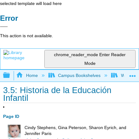
selected template will load here
Error
This action is not available.
chrome_reader_mode
Enter Reader
Mode
Expand/collapse global hierarchy
Home
Campus Bookshelves
West Los
3.5: Historia de la Educación
Infantil
Page ID
Cindy Stephens, Gina Peterson, Sharon Eyrich, and
Jennifer Paris