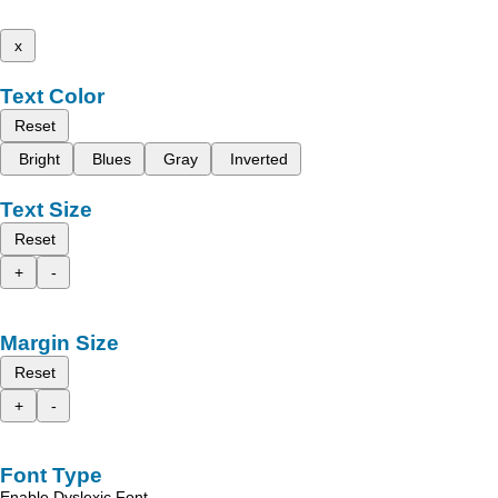
x
Text Color
Reset
Bright
Blues
Gray
Inverted
Text Size
Reset
+
-
Margin Size
Reset
+
-
Font Type
Enable Dyslexic Font