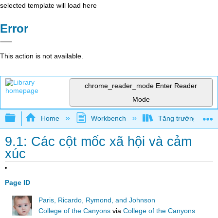
selected template will load here
Error
This action is not available.
chrome_reader_mode
Enter Reader
Mode
Expand/collapse global hierarchy
Home
Workbench
Tăng trưởng và phá
9.1: Các cột mốc xã hội và cảm
xúc
Page ID
Paris, Ricardo, Rymond, and Johnson
College of the Canyons
via
College of the Canyons