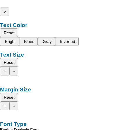
x
Text Color
Reset
Bright
Blues
Gray
Inverted
Text Size
Reset
+
-
Margin Size
Reset
+
-
Font Type
Enable Dyslexic Font