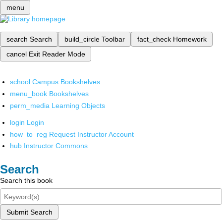
menu
search
Search
build_circle
Toolbar
fact_check
Homework
cancel
Exit Reader Mode
school
Campus Bookshelves
menu_book
Bookshelves
perm_media
Learning Objects
login
Login
how_to_reg
Request Instructor Account
hub
Instructor Commons
Search
Search this book
Submit Search