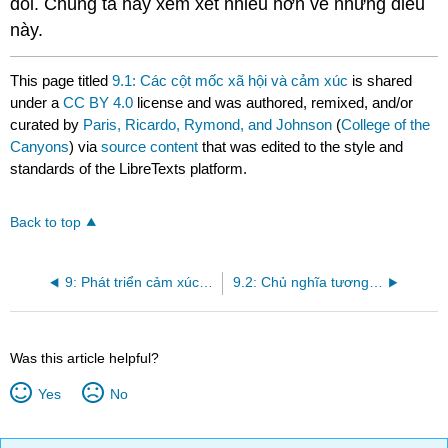
đổi. Chúng ta hãy xem xét nhiều hơn về những điều
này.
This page titled
9.1: Các cột mốc xã hội và cảm xúc
is shared
under a
CC BY 4.0
license and was authored, remixed, and/or
curated by
Paris, Ricardo, Rymond, and Johnson
(
College of the
Canyons
) via
source content
that was edited to the style and
standards of the LibreTexts platform.
Back to top
9: Phát triển cảm xúc xã hội trong thời thơ ấu
9.2: Chủ nghĩa tương tác và quan điểm về bản thân
Was this article helpful?
Yes
No