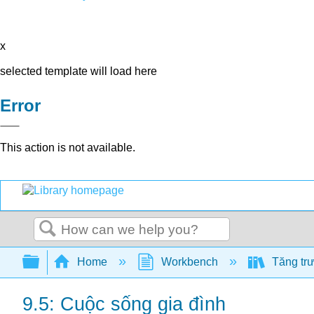
x
selected template will load here
Error
This action is not available.
Search
Expand/collapse global hierarchy
Home
Workbench
Tăng trư
9.5: Cuộc sống gia đình