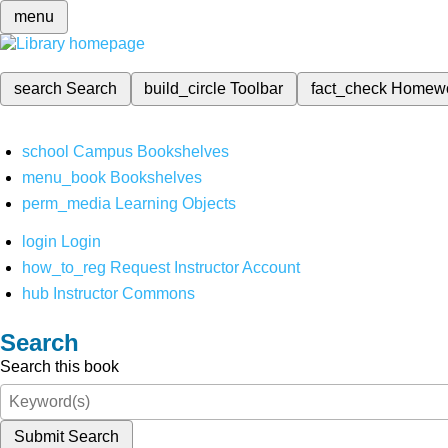
menu
search
Search
build_circle
Toolbar
fact_check
Homew
school
Campus Bookshelves
menu_book
Bookshelves
perm_media
Learning Objects
login
Login
how_to_reg
Request Instructor Account
hub
Instructor Commons
Search
Search this book
Submit Search