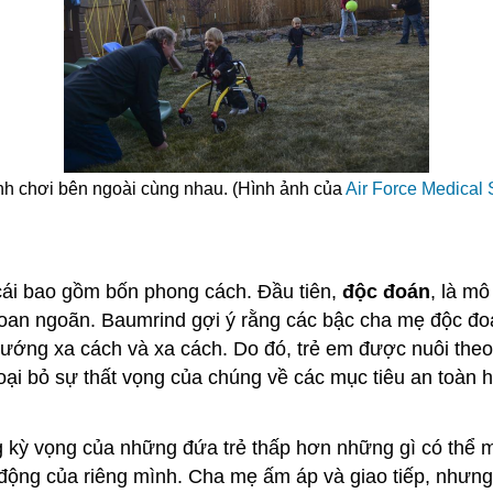
ình chơi bên ngoài cùng nhau. (Hình ảnh của
Air Force Medical 
cái bao gồm bốn phong cách. Đầu tiên,
độc đoán
, là mô
goan ngoãn. Baumrind gợi ý rằng các bậc cha mẹ độc đo
 hướng xa cách và xa cách. Do đó, trẻ em được nuôi theo
ại bỏ sự thất vọng của chúng về các mục tiêu an toàn h
 kỳ vọng của những đứa trẻ thấp hơn những gì có thể 
 động của riêng mình. Cha mẹ ấm áp và giao tiếp, nhưng 