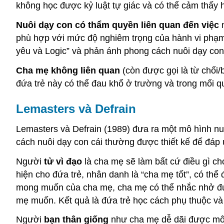
không học được kỷ luật tự giác và có thể cảm thấy h
Nuôi dạy con có thẩm quyền liên quan đến việc
n
phù hợp với mức độ nghiêm trọng của hành vi phạm 
yêu và Logic” và phản ánh phong cách nuôi dạy co
Cha mẹ không liên quan
(còn được gọi là từ chối/
đứa trẻ này có thể đau khổ ở trường và trong mối 
Lemasters và Defrain
Lemasters và Defrain (1989) đưa ra một mô hình nuô
cách nuôi dạy con cái thường được thiết kế để đáp 
Người
tử vì đạo
là cha mẹ sẽ làm bất cứ điều gì ch
hiện cho đứa trẻ, nhân danh là “cha mẹ tốt”, có th
mong muốn của cha mẹ, cha mẹ có thể nhắc nhở đứa t
mẹ muốn. Kết quả là đứa trẻ học cách phụ thuộc và 
Người
bạn thân giống
như cha mẹ dễ dãi được mô 