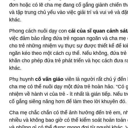
đơn hoặc có lẽ cha mẹ đang cố gắng giành chiến th
và tập trung chủ yếu vào việc giải trí và vui vẻ và đ
khác.
Phong cách nuôi dạy con
cái của sĩ quan cảnh sát
việc đảm bảo rằng đứa trẻ ngoan ngoãn và cha mẹ c
cho trẻ những nhiệm vụ thực sự được thiết kế để kiể
ngăn kéo theo một cách cụ thể. Nếu không, đứa trẻ 
khăn cho phép đứa trẻ phát triển và học cách đưa ra
khác.
Phụ huynh
cố vấn giáo
viên là người rất chú ý đến 
cha mẹ có thể nuôi dạy một đứa trẻ hoàn hảo. “Có gì
nhiệm về hành vi của trẻ - ít nhất là gián tiếp. Nế
cố gắng siêng năng hơn để làm theo lời khuyên đó.
Cha mẹ chắc chắn có thể ảnh hưởng đến trẻ em, nhưn
nhiều và không bao giờ có thể kiểm soát hoàn toàn đ
và những gì có thể được mong đợi từ người khác. Ví