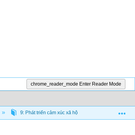
chrome_reader_mode
Enter Reader Mode
Exp
9: Phát triển cảm xúc xã hội trong thời thơ ấu