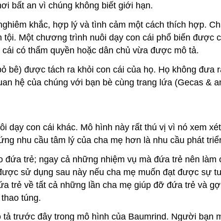
ơi bất an vì chúng không biết giới hạn.
ghiêm khắc, hợp lý và tình cảm một cách thích hợp. Ch
tội. Một chương trình nuôi dạy con cái phổ biến được 
n cái có thẩm quyền hoặc dân chủ vừa được mô tả.
bỏ bê) được tách ra khỏi con cái của họ. Họ không đưa 
quan hệ của chúng với bạn bè cùng trang lứa (Gecas & a
i dạy con cái khác. Mô hình này rất thú vị vì nó xem x
ứng nhu cầu tâm lý của cha mẹ hơn là nhu cầu phát triển
o đứa trẻ; ngay cả những nhiệm vụ mà đứa trẻ nên làm 
ể được sử dụng sau này nếu cha mẹ muốn đạt được sự tuâ
rẻ về tất cả những lần cha mẹ giúp đỡ đứa trẻ và gợi l
thao túng.
tả trước đây trong mô hình của Baumrind. Người bạn mu