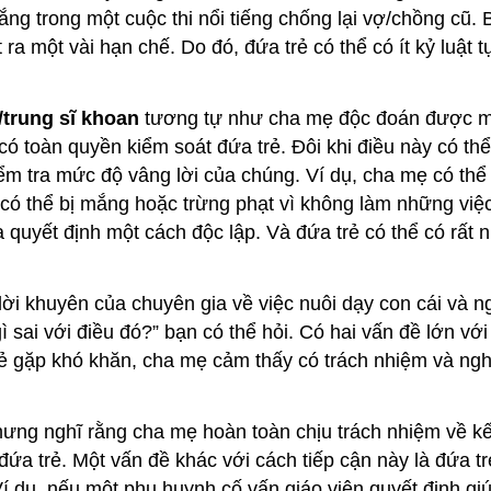
ắng trong một cuộc thi nổi tiếng chống lại vợ/chồng cũ
ặt ra một vài hạn chế. Do đó, đứa trẻ có thể có ít kỷ luật
/trung sĩ khoan
tương tự như cha mẹ độc đoán được mô
ó toàn quyền kiểm soát đứa trẻ. Đôi khi điều này có t
m tra mức độ vâng lời của chúng. Ví dụ, cha mẹ có thể y
có thể bị mắng hoặc trừng phạt vì không làm những việc
 quyết định một cách độc lập. Và đứa trẻ có thể có rất 
lời khuyên của chuyên gia về việc nuôi dạy con cái và n
 sai với điều đó?” bạn có thể hỏi. Có hai vấn đề lớn với
u trẻ gặp khó khăn, cha mẹ cảm thấy có trách nhiệm và ng
g nghĩ rằng cha mẹ hoàn toàn chịu trách nhiệm về kết q
ứa trẻ. Một vấn đề khác với cách tiếp cận này là đứa tr
 dụ, nếu một phụ huynh cố vấn giáo viên quyết định giú