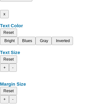
x
Text Color
Reset
Bright
Blues
Gray
Inverted
Text Size
Reset
+
-
Margin Size
Reset
+
-