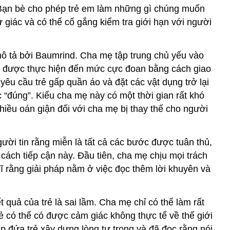
. Bạn bè cho phép trẻ em làm những gì chúng muốn
 tự giác và có thể cố gắng kiểm tra giới hạn với người
 tả bởi Baumrind. Cha mẹ tập trung chủ yếu vào
hể được thực hiện đến mức cực đoan bằng cách giao
êu cầu trẻ gấp quần áo và đặt các vật dụng trở lại
 “đúng”. Kiểu cha mẹ này có một thời gian rất khó
nhiều oán giận đối với cha mẹ bị thay thế cho người
gười tin rằng miễn là tất cả các bước được tuân thủ,
 cách tiếp cận này. Đầu tiên, cha mẹ chịu mọi trách
hĩ rằng giải pháp nằm ở việc đọc thêm lời khuyên và
uả của trẻ là sai lầm. Cha mẹ chỉ có thể làm rất
ẻ có thể có được cảm giác không thực tế về thế giới
p đứa trẻ xây dựng lòng tự trọng và đã đọc rằng nói