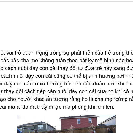
t vai trò quan trọng trong sự phát triển của trẻ trong 
t các bậc cha mẹ không tuân theo bất kỳ mô hình nào h
 cách nuôi dạy con cái thay đổi từ đứa trẻ này sang đứ
g cách nuôi dạy con cái cũng có thể bị ảnh hưởng bởi n
ôi dạy con cái có xu hướng trở nên độc đoán hơn khi ch
thay đổi cách tiếp cận nuôi dạy con cái của họ khi có n
tạo cho người khác ấn tượng rằng họ là cha mẹ “cứng rắ
 cái mà ai đó đã thấy được mô phỏng khi lớn lên.