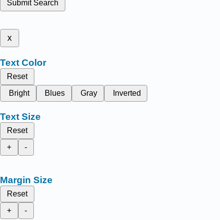
Submit Search
x
Text Color
Reset
Bright
Blues
Gray
Inverted
Text Size
Reset
+
-
Margin Size
Reset
+
-