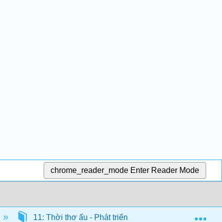
chrome_reader_mode
Enter Reader Mode
Exp
11: Thời thơ ấu - Phát triển nhận thức
Vật c