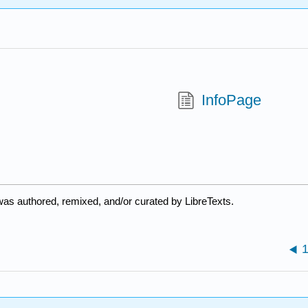
InfoPage
was authored, remixed, and/or curated by LibreTexts.
1