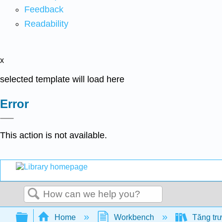
Feedback
Readability
x
selected template will load here
Error
This action is not available.
Search
Expand/collapse global hierarchy
Home
Workbench
Tăng trư