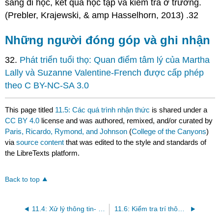
sàng đi học, kết quả học tập và kiểm tra ở trường.
(Prebler, Krajewski, & amp Hasselhorn, 2013) .32
Những người đóng góp và ghi nhận
32.
Phát triển tuổi thọ: Quan điểm tâm lý
của Martha
Lally và Suzanne Valentine-French được cấp phép
theo C BY-NC-SA 3.0
This page titled
11.5: Các quá trình nhận thức
is shared under a
CC BY 4.0
license and was authored, remixed, and/or curated by
Paris, Ricardo, Rymond, and Johnson
(
College of the Canyons
)
via
source content
that was edited to the style and standards of
the LibreTexts platform.
Back to top
11.4: Xử lý thông tin- Học tập, Trí nhớ và Giải quyết vấn đề
11.6: Kiểm tra trí thông minh - Cái gì, Tại sao và Ai