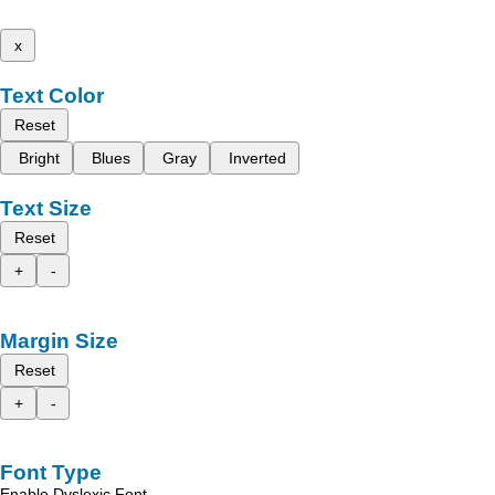
x
Text Color
Reset
Bright
Blues
Gray
Inverted
Text Size
Reset
+
-
Margin Size
Reset
+
-
Font Type
Enable Dyslexic Font