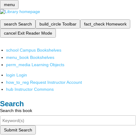
menu
search
Search
build_circle
Toolbar
fact_check
Homework
cancel
Exit Reader Mode
school
Campus Bookshelves
menu_book
Bookshelves
perm_media
Learning Objects
login
Login
how_to_reg
Request Instructor Account
hub
Instructor Commons
Search
Search this book
Submit Search