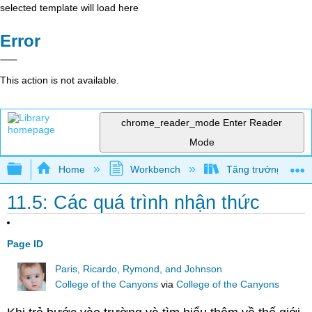
selected template will load here
Error
This action is not available.
chrome_reader_mode
Enter Reader
Mode
Expand/collapse global hierarchy
Home
Workbench
Tăng trưởng và phá
11.5: Các quá trình nhận thức
Page ID
Paris, Ricardo, Rymond, and Johnson
College of the Canyons
via
College of the Canyons