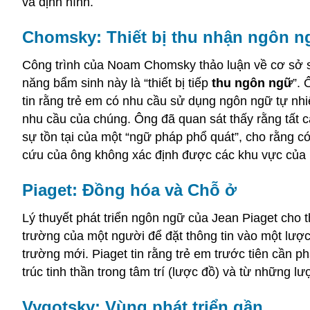
và định hình.
Chomsky: Thiết bị thu nhận ngôn n
Công trình của Noam Chomsky thảo luận về cơ sở s
năng bẩm sinh này là “thiết bị tiếp
thu ngôn ngữ
”.
tin rằng trẻ em có nhu cầu sử dụng ngôn ngữ tự nhi
nhu cầu của chúng. Ông đã quan sát thấy rằng tất 
sự tồn tại của một “ngữ pháp phổ quát”, cho rằng c
cứu của ông không xác định được các khu vực của 
Piaget: Đồng hóa và Chỗ ở
Lý thuyết phát triển ngôn ngữ của Jean Piaget cho
trường của một người để đặt thông tin vào một lược
trường mới. Piaget tin rằng trẻ em trước tiên cần phá
trúc tinh thần trong tâm trí (lược đồ) và từ những l
Vygotsky: Vùng phát triển gần