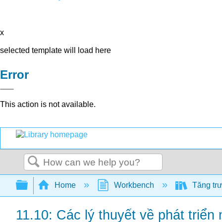
x
selected template will load here
Error
This action is not available.
Search
Expand/collapse global hierarchy
Home
Workbench
Tăng trư
11.10: Các lý thuyết về phát triển