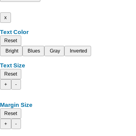
x
Text Color
Reset
Bright
Blues
Gray
Inverted
Text Size
Reset
+
-
Margin Size
Reset
+
-