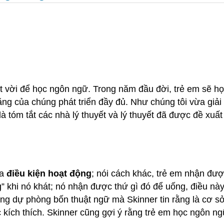
ệt vời để học ngôn ngữ. Trong năm đầu đời, trẻ em sẽ h
g của chúng phát triển đầy đủ. Như chúng tôi vừa giải 
 tóm tắt các nhà lý thuyết và lý thuyết đã được đề xuất
ua
điều kiện hoạt động
; nói cách khác, trẻ em nhận đư
g” khi nó khát; nó nhận được thứ gì đó để uống, điều nà
uống dự phòng bốn thuật ngữ mà Skinner tin rằng là cơ s
c kích thích. Skinner cũng gợi ý rằng trẻ em học ngôn 