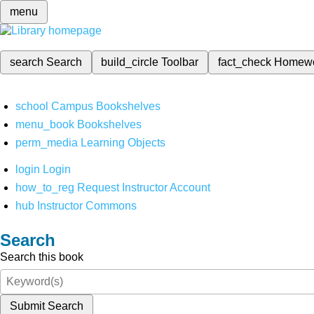
menu
search
Search
build_circle
Toolbar
fact_check
Homew
school
Campus Bookshelves
menu_book
Bookshelves
perm_media
Learning Objects
login
Login
how_to_reg
Request Instructor Account
hub
Instructor Commons
Search
Search this book
Submit Search