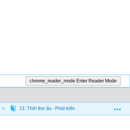
chrome_reader_mode
Enter Reader Mode
Exp
11: Thời thơ ấu - Phát triển nhận thức
11.10