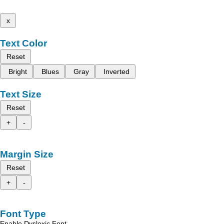
x
Text Color
Reset
Bright
Blues
Gray
Inverted
Text Size
Reset
+
-
Margin Size
Reset
+
-
Font Type
Enable Dyslexic Font