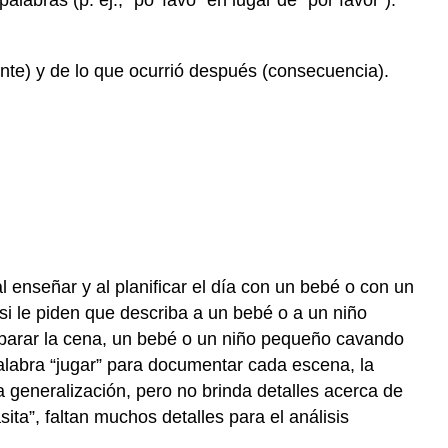
labras (p. ej., “po' favo” en lugar de “por favor”).
nte) y de lo que ocurrió después (consecuencia).
l enseñar y al planificar el día con un bebé o con un
i le piden que describa a un bebé o a un niño
parar la cena, un bebé o un niño pequeño cavando
palabra “jugar” para documentar cada escena, la
na generalización, pero no brinda detalles acerca de
ita”, faltan muchos detalles para el análisis