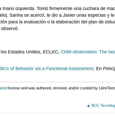
n la mano izquierda. Tomó firmemente una cuchara de ma
reloj. Sarina se acercó, le dio a Javier unas especias y l
ción para la evaluación o la elaboración del plan de est
 observó.
e los Estados Unidos, ECLKC,
Child observation: The hear
ABCs of Behavior via a Functional Assessment
. En
Princ
lared
license and was authored, remixed, and/or curated by LibreText
30.5: Tecnolo