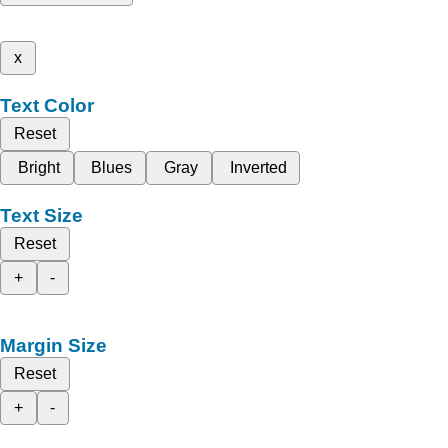
x
Text Color
Reset
Bright
Blues
Gray
Inverted
Text Size
Reset
+
-
Margin Size
Reset
+
-