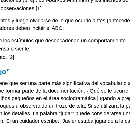
lizaciones (p. ej., buh-buh-buh-mmmm) y los intentos de pa
observaciones.[1]
os y luego olvidarse de lo que ocurrió antes (antecede
adores deben incluir el ABC:
 o los estímulos que desencadenan un comportamiento.
ensa o siente.
to. [2]
go”
ene que ser una parte más significativa del vocabulario a
e formar parte de la documentación. ¿Qué se le ocurre s
iños pequeños en el área sociodramática jugando a pre
oques u observando un trozo de tela. Si se utilizara la 
tan los detalles. La palabra “jugar” puede considerarse u
n. Si un cuidador escribe: “Javier estaba jugando a la cas