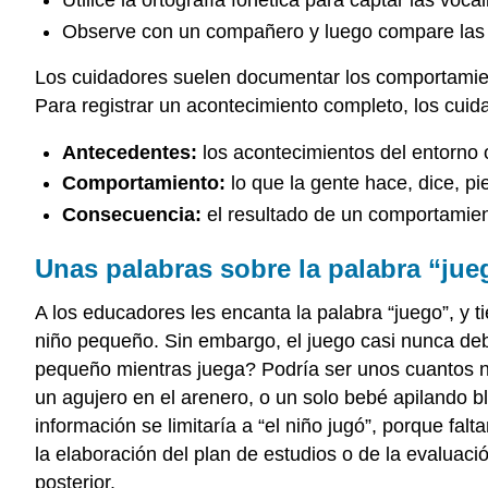
Utilice la ortografía fonética para captar las voca
Observe con un compañero y luego compare las 
Los cuidadores suelen documentar los comportamient
Para registrar un acontecimiento completo, los cuid
Antecedentes:
los acontecimientos del entorno
Comportamiento:
lo que la gente hace, dice, pi
Consecuencia:
el resultado de un comportamien
Unas palabras sobre la palabra “jue
A los educadores les encanta la palabra “juego”, y ti
niño pequeño. Sin embargo, el juego casi nunca deb
pequeño mientras juega? Podría ser unos cuantos n
un agujero en el arenero, o un solo bebé apilando bl
información se limitaría a “el niño jugó”, porque fal
la elaboración del plan de estudios o de la evaluació
posterior.