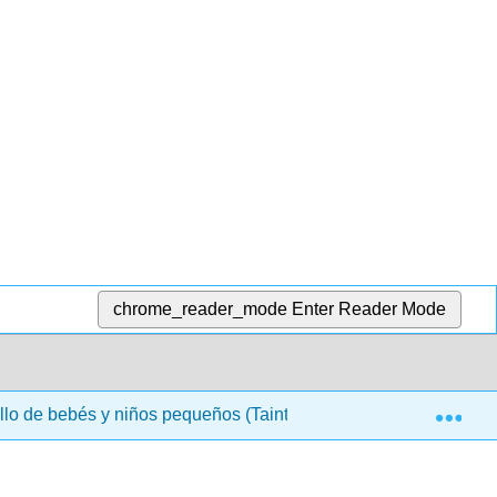
chrome_reader_mode
Enter Reader Mode
Exp
lo de bebés y niños pequeños (Taintor y LaMarr)
30: