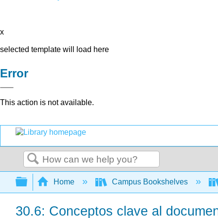
x
selected template will load here
Error
This action is not available.
Search
Expand/collapse global hierarchy
Home
Campus Bookshelves
30.6: Conceptos clave al documen