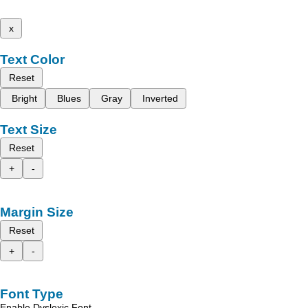
x
Text Color
Reset
Bright
Blues
Gray
Inverted
Text Size
Reset
+
-
Margin Size
Reset
+
-
Font Type
Enable Dyslexic Font