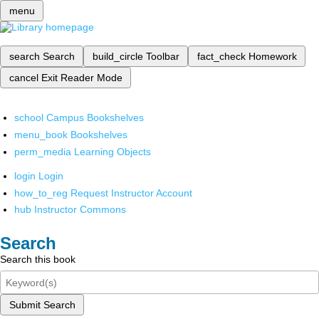
menu
search
Search
build_circle
Toolbar
fact_check
Homework
cancel
Exit Reader Mode
school
Campus Bookshelves
menu_book
Bookshelves
perm_media
Learning Objects
login
Login
how_to_reg
Request Instructor Account
hub
Instructor Commons
Search
Search this book
Submit Search