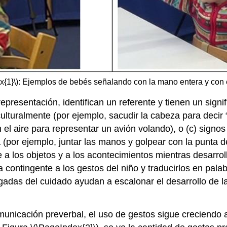
x{1}\): Ejemplos de bebés señalando con la mano entera y con el
representación, identifican un referente y tienen un sign
ulturalmente (por ejemplo, sacudir la cabeza para decir “
 el aire para representar un avión volando), o (c) sign
por ejemplo, juntar las manos y golpear con la punta de
 a los objetos y a los acontecimientos mientras desarrol
contingente a los gestos del niño y traducirlos en palabr
rgadas del cuidado ayudan a escalonar el desarrollo de l
icación preverbal, el uso de gestos sigue creciendo a lo