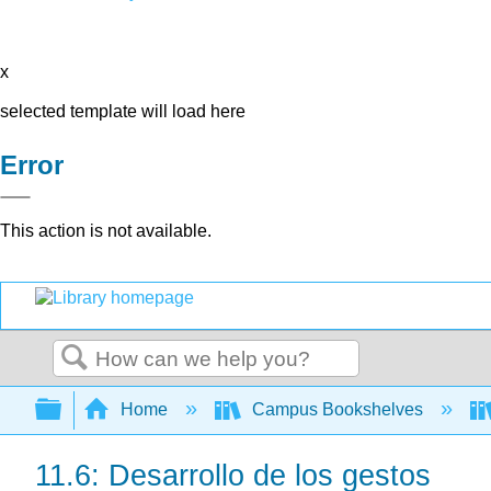
x
selected template will load here
Error
This action is not available.
Search
Expand/collapse global hierarchy
Home
Campus Bookshelves
11.6: Desarrollo de los gestos