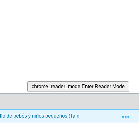
chrome_reader_mode
Enter Reader Mode
Exp
lo de bebés y niños pequeños (Taintor y LaMarr)
11: 