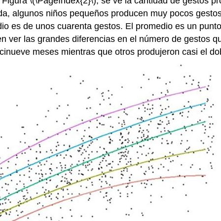
la Figura \(\PageIndex{2}\), se ve la cantidad de gestos
da, algunos niños pequeños producen muy pocos gestos
dio es de unos cuarenta gestos. El promedio es un punt
eden ver las grandes diferencias en el número de gestos
ecinueve meses mientras que otros produjeron casi el dob