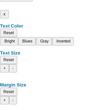
x
Text Color
Reset
Bright
Blues
Gray
Inverted
Text Size
Reset
+
-
Margin Size
Reset
+
-